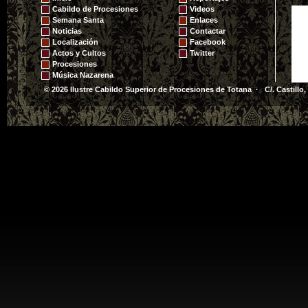
de Jesús Resucitado -
Cabildo de Procesiones
Videos
2010
Semana Santa
Enlaces
Noticias
Contactar
Localización
Facebook
Actos y Cultos
Twitter
Procesiones
Música Nazarena
© 2026 Ilustre Cabildo Superior de Procesiones de Totana · C/. Castillo,