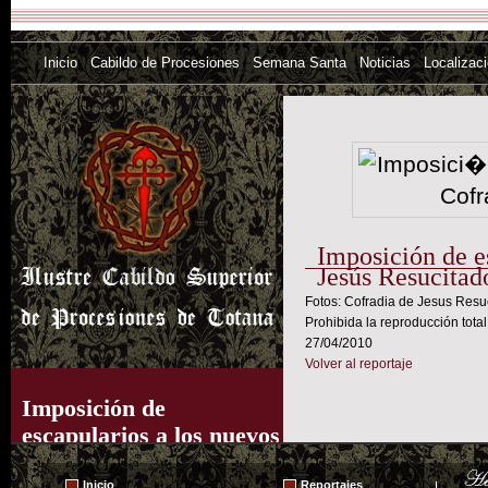
Inicio
Cabildo de Procesiones
Semana Santa
Noticias
Localizac
Imposición de e
Jesús Resucitad
Fotos: Cofradia de Jesus Resu
Prohibida la reproducción total
27/04/2010
Volver al reportaje
Imposición de
escapularios a los nuevos
hermanos de la Cofradía
Inicio
Reportajes