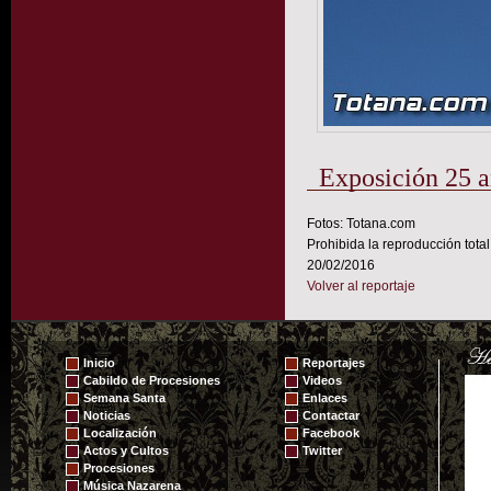
Exposición 25 a
Fotos: Totana.com
Prohibida la reproducción total
20/02/2016
Volver al reportaje
Inicio
Reportajes
Cabildo de Procesiones
Videos
Semana Santa
Enlaces
Noticias
Contactar
Localización
Facebook
Actos y Cultos
Twitter
Procesiones
Música Nazarena