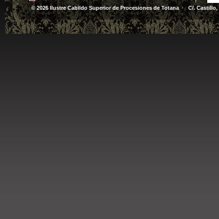
© 2026 Ilustre Cabildo Superior de Procesiones de Totana · C/. Castillo,