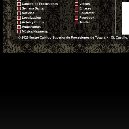
VEN LOS NIÑOS LA
Cabildo de Procesiones
Videos
SEMANA SANTA"
Semana Santa
Enlaces
Noticias
Contactar
Localización
Facebook
Actos y Cultos
Twitter
Procesiones
Música Nazarena
© 2026 Ilustre Cabildo Superior de Procesiones de Totana · C/. Castillo,