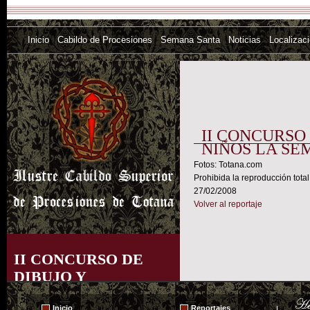
Inicio
Cabildo de Procesiones
Semana Santa
Noticias
Localizac
II CONCURSO
NIÑOS LA SE
Fotos: Totana.com
Prohibida la reproducción total
27/02/2008
Volver al reportaje
II CONCURSO DE
DIBUJO Y
REDACCIÓN "ASÍ
Inicio
Reportajes