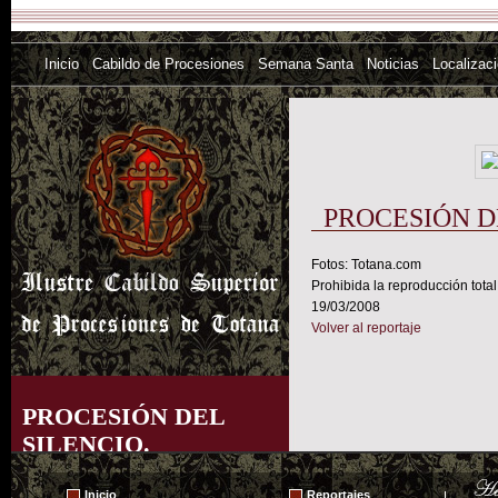
Inicio
Cabildo de Procesiones
Semana Santa
Noticias
Localizac
PROCESIÓN D
Fotos: Totana.com
Prohibida la reproducción total
19/03/2008
Volver al reportaje
PROCESIÓN DEL
SILENCIO.
MIÉRCOLES SANTO
Inicio
Reportajes