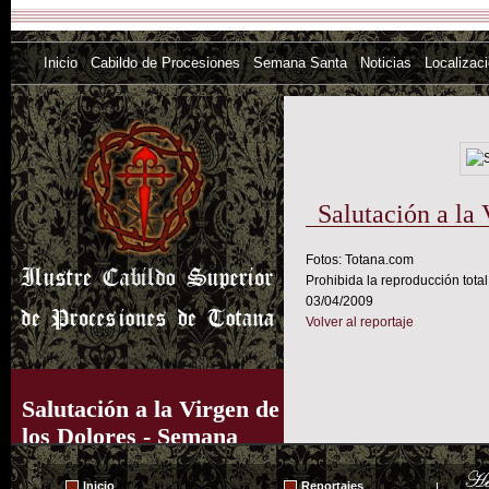
Inicio
Cabildo de Procesiones
Semana Santa
Noticias
Localizac
Salutación a la
Fotos: Totana.com
Prohibida la reproducción total
03/04/2009
Volver al reportaje
Salutación a la Virgen de
los Dolores - Semana
Santa 2009
Inicio
Reportajes