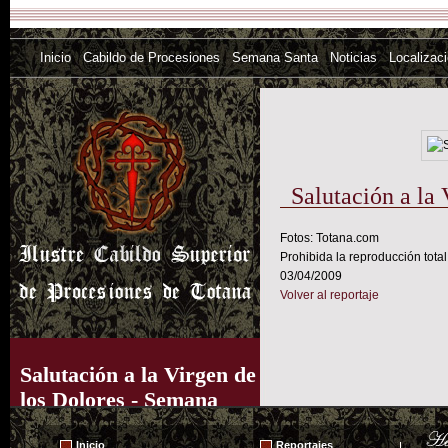
Inicio
Cabildo de Procesiones
Semana Santa
Noticias
Localizac
Salutación a la
Fotos: Totana.com
Prohibida la reproducción total
03/04/2009
Volver al reportaje
Salutación a la Virgen de
los Dolores - Semana
Santa 2009
Inicio
Reportajes