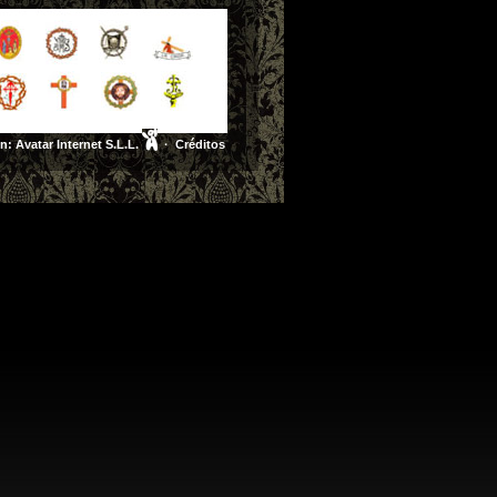
ón:
Avatar Internet S.L.L.
·
Créditos