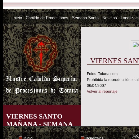
Inicio
Cabildo de Procesiones
Semana Santa
Noticias
Localizac
VIERNES SAN
Fotos: Totana.com
Prohibida la reproducción total
06/04/2007
Volver al reportaje
VIERNES SANTO
MAÑANA - SEMANA
SANTA TOTANA 2007
Inicio
Reportajes