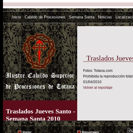
Inicio
Cabildo de Procesiones
Semana Santa
Noticias
Localizac
Traslados Jueve
Fotos: Totana.com
Prohibida la reproducción total
01/04/2010
Volver al reportaje
Traslados Jueves Santo -
Semana Santa 2010
Inicio
Reportajes