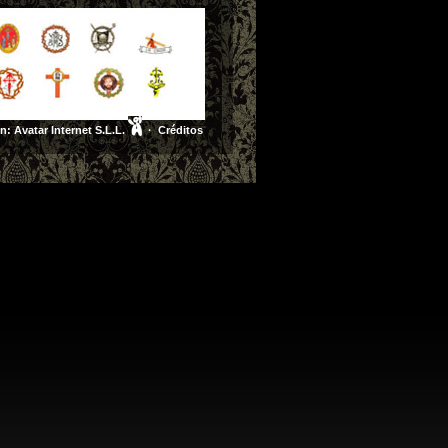
ón:
Avatar Internet S.L.L.
·
Créditos