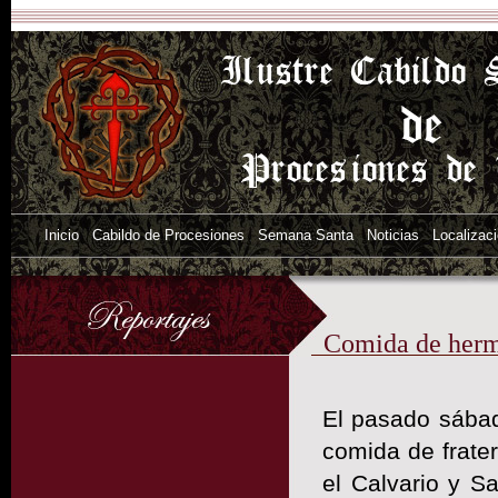
Inicio
Cabildo de Procesiones
Semana Santa
Noticias
Localizac
Comida de herma
El pasado sábad
comida de frate
el Calvario y S