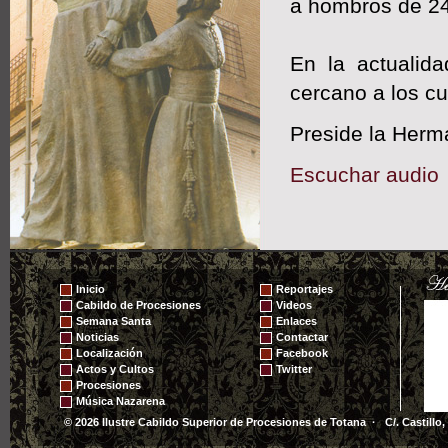
a hombros de 2
En la actualid
cercano a los cu
Preside la Herm
Escuchar audio
Inicio
Reportajes
Cabildo de Procesiones
Videos
Semana Santa
Enlaces
Noticias
Contactar
Localización
Facebook
Actos y Cultos
Twitter
Procesiones
Música Nazarena
© 2026 Ilustre Cabildo Superior de Procesiones de Totana · C/. Castillo,