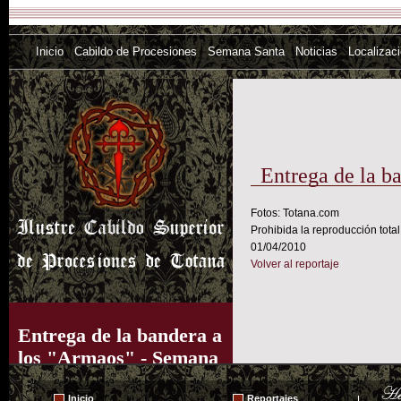
Inicio
Cabildo de Procesiones
Semana Santa
Noticias
Localizac
Entrega de la b
Fotos: Totana.com
Prohibida la reproducción total
01/04/2010
Volver al reportaje
Entrega de la bandera a
los "Armaos" - Semana
Santa 2010
Inicio
Reportajes