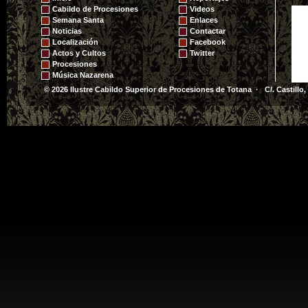
de Jesús Resucitado -
Cabildo de Procesiones
Videos
2010
Semana Santa
Enlaces
Noticias
Contactar
Localización
Facebook
Actos y Cultos
Twitter
Procesiones
Música Nazarena
© 2026 Ilustre Cabildo Superior de Procesiones de Totana · C/. Castillo,