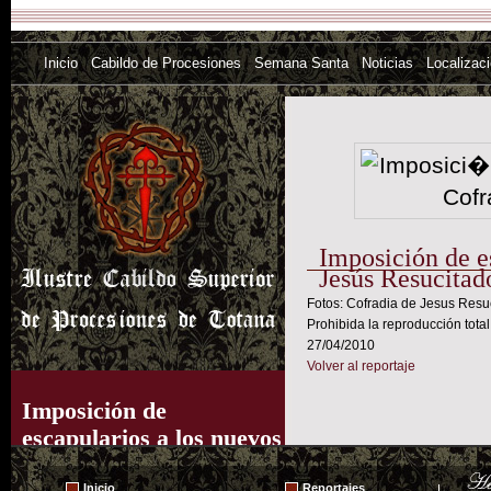
Inicio
Cabildo de Procesiones
Semana Santa
Noticias
Localizac
Imposición de e
Jesús Resucitad
Fotos: Cofradia de Jesus Resu
Prohibida la reproducción total
27/04/2010
Volver al reportaje
Imposición de
escapularios a los nuevos
hermanos de la Cofradía
Inicio
Reportajes