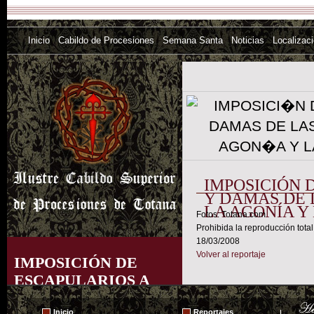
Inicio
Cabildo de Procesiones
Semana Santa
Noticias
Localizac
IMPOSICIÓN 
Y DAMAS DE 
LA AGONÍA Y
Fotos: Totana.com
Prohibida la reproducción total
18/03/2008
Volver al reportaje
IMPOSICIÓN DE
ESCAPULARIOS A
LOS NUEVOS
Inicio
Reportajes