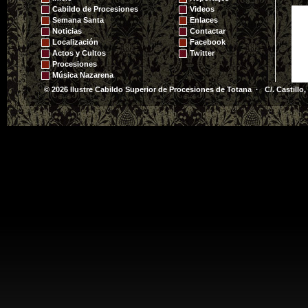
COFRADES Y DAMAS
Cabildo de Procesiones
Videos
DE LAS COFRADÍAS
Semana Santa
Enlaces
DEL SANTÍSIMO
Noticias
Contactar
Localización
Facebook
CRISTO DE LA
Actos y Cultos
Twitter
Procesiones
AGONÍA Y LA
Música Nazarena
SANTÍSIMA VIRGEN
© 2026 Ilustre Cabildo Superior de Procesiones de Totana · C/. Castillo,
DE LA ESPERANZA