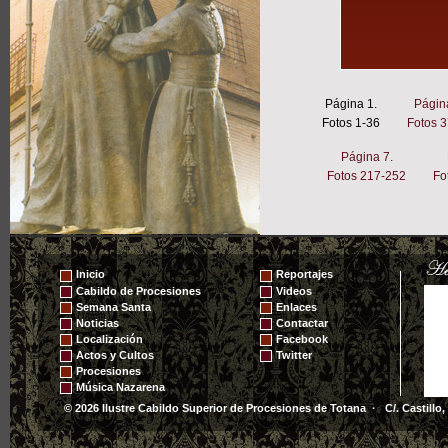
Página 1.
Págin
Fotos 1-36
Fotos 
Página 7.
Fotos 217-252
Fo
Inicio
Reportajes
Cabildo de Procesiones
Videos
Semana Santa
Enlaces
Noticias
Contactar
Localización
Facebook
Actos y Cultos
Twitter
Procesiones
Música Nazarena
© 2026 Ilustre Cabildo Superior de Procesiones de Totana · C/. Castillo,