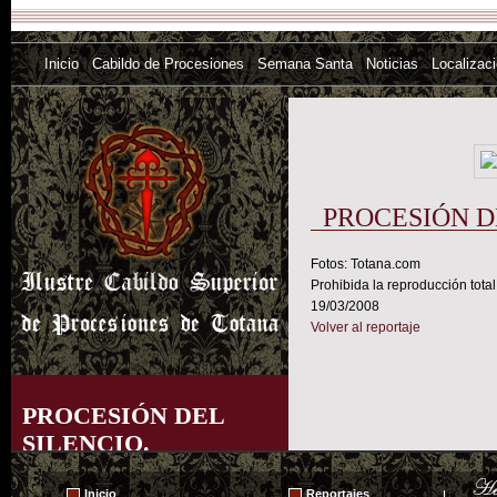
Inicio
Cabildo de Procesiones
Semana Santa
Noticias
Localizac
PROCESIÓN D
Fotos: Totana.com
Prohibida la reproducción total
19/03/2008
Volver al reportaje
PROCESIÓN DEL
SILENCIO.
MIÉRCOLES SANTO
Inicio
Reportajes