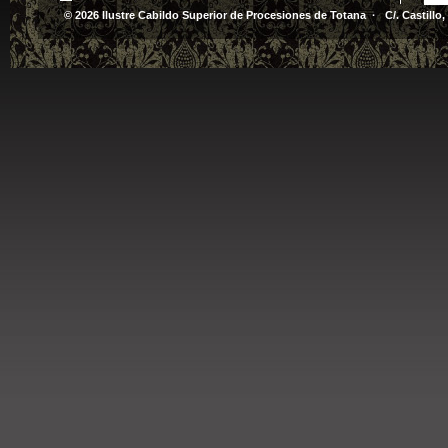
© 2026 Ilustre Cabildo Superior de Procesiones de Totana · C/. Castillo,