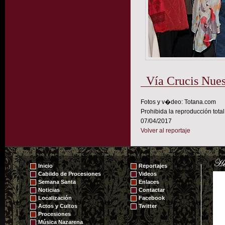
Vía Crucis Nues
Fotos y v�deo: Totana.com
Prohibida la reproducción total
07/04/2017
Volver al reportaje
Inicio
Reportajes
Cabildo de Procesiones
Videos
Semana Santa
Enlaces
Noticias
Contactar
Localización
Facebook
Actos y Cultos
Twitter
Procesiones
Música Nazarena