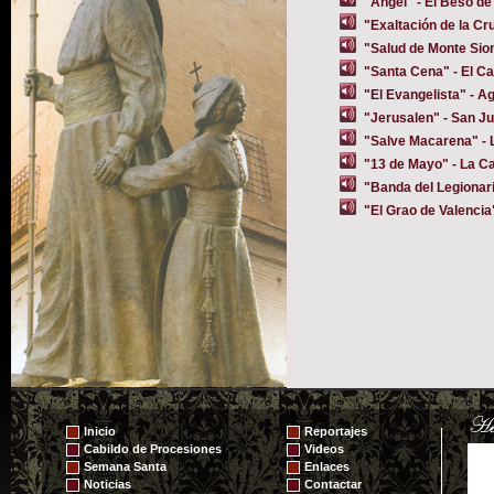
"Angel" - El Beso d
"Exaltación de la Cr
"Salud de Monte Sion
"Santa Cena" - El Ca
"El Evangelista" - A
"Jerusalen" - San J
"Salve Macarena" - 
"13 de Mayo" - La C
"Banda del Legionari
"El Grao de Valencia
Inicio
Reportajes
Cabildo de Procesiones
Videos
Semana Santa
Enlaces
Noticias
Contactar