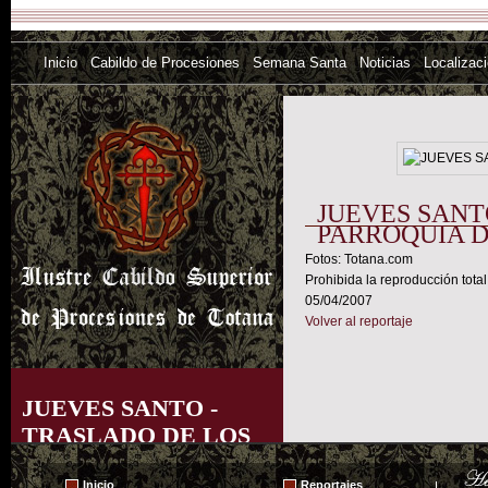
Inicio
Cabildo de Procesiones
Semana Santa
Noticias
Localizac
JUEVES SANT
PARROQUIA D
Fotos: Totana.com
Prohibida la reproducción total
05/04/2007
Volver al reportaje
JUEVES SANTO -
TRASLADO DE LOS
TRONOS A LA
Inicio
Reportajes