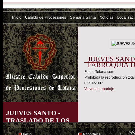
Inicio
Cabildo de Procesiones
Semana Santa
Noticias
Localizac
JUEVES SANT
PARROQUIA D
Fotos: Totana.com
Prohibida la reproducción total
05/04/2007
Volver al reportaje
JUEVES SANTO -
TRASLADO DE LOS
TRONOS A LA
Inicio
Reportajes