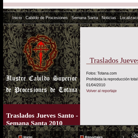
Inicio
Cabildo de Procesiones
Semana Santa
Noticias
Localizac
Traslados Jueve
Fotos: Totana.com
Prohibida la reproducción total
01/04/2010
Volver al reportaje
Traslados Jueves Santo -
Semana Santa 2010
Inicio
Reportajes